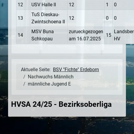
12
USV Halle II
12
1
0
TuS Dieskau-
13
12
0
0
Zwintschoena II
MSV Buna
zurueckgezogen
Landsber
14
15
Schkopau
am 16.07.2025
HV
Aktuelle Seite:
BSV "Fichte" Erdeborn
Nachwuchs Männlich
männliche Jugend E
HVSA 24/25 - Bezirksoberliga