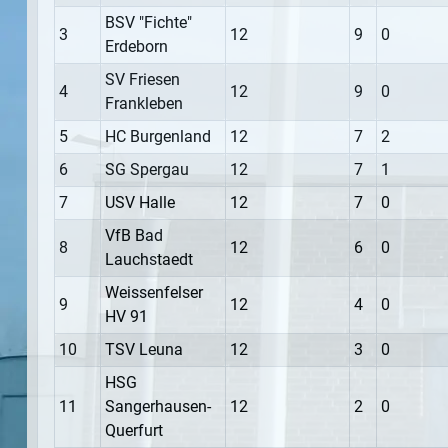
BSV "Fichte"
3
12
9
0
Erdeborn
SV Friesen
4
12
9
0
Frankleben
5
HC Burgenland
12
7
2
6
SG Spergau
12
7
1
7
USV Halle
12
7
0
VfB Bad
8
12
6
0
Lauchstaedt
Weissenfelser
9
12
4
0
HV 91
10
TSV Leuna
12
3
0
HSG
11
Sangerhausen-
12
2
0
Querfurt