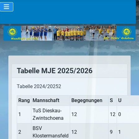
Tabelle MJE 2025/2026
Tabelle 2024/20252
Rang
Mannschaft
Begegnungen
S
U
TuS Dieskau-
1
12
12
0
Zwintschoena
BSV
2
12
9
1
Klostermansfeld