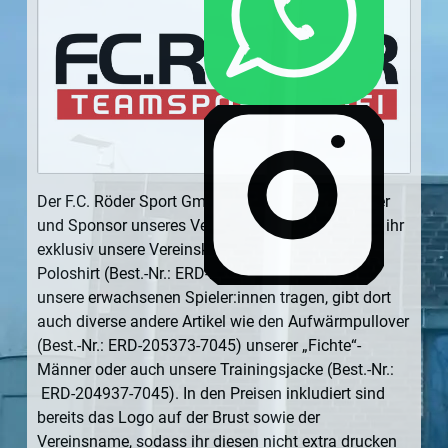
Der F.C. Röder Sport GmbH ist langjähriger Partner
und Sponsor unseres Vereines. Bei ihm bekommt ihr
exklusiv unsere Vereinskollektion. Neben dem
Poloshirt (Best.-Nr.: ERD-205373-7045), das alle
unsere erwachsenen Spieler:innen tragen, gibt dort
auch diverse andere Artikel wie den Aufwärmpullover
(Best.-Nr.: ERD-205373-7045) unserer „Fichte“-
Männer oder auch unsere Trainingsjacke (Best.-Nr.:
ERD-204937-7045). In den Preisen inkludiert sind
bereits das Logo auf der Brust sowie der
Vereinsname, sodass ihr diesen nicht extra drucken